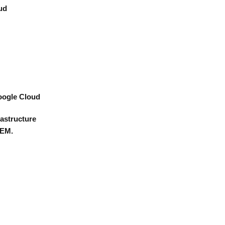
ud
oogle Cloud
rastructure
IEM.