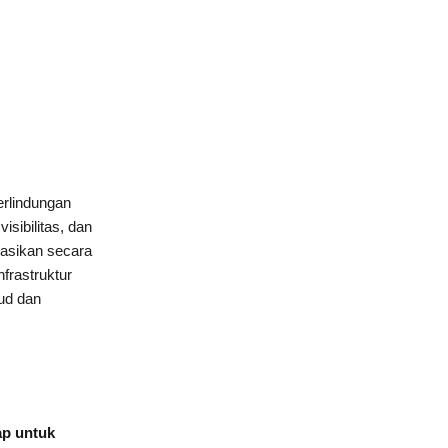
erlindungan
sibilitas, dan
rasikan secara
frastruktur
ud dan
ap untuk