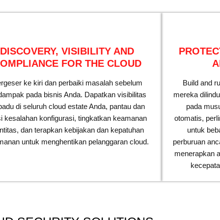
DISCOVERY, VISIBILITY AND
PROTEC
OMPLIANCE FOR THE CLOUD
A
rgeser ke kiri dan perbaiki masalah sebelum
Build and r
dampak pada bisnis Anda. Dapatkan visibilitas
mereka dilind
padu di seluruh cloud estate Anda, pantau dan
pada mus
si kesalahan konfigurasi, tingkatkan keamanan
otomatis, per
entitas, dan terapkan kebijakan dan kepatuhan
untuk beba
anan untuk menghentikan pelanggaran cloud.
perburuan anc
menerapkan ap
kecepatan